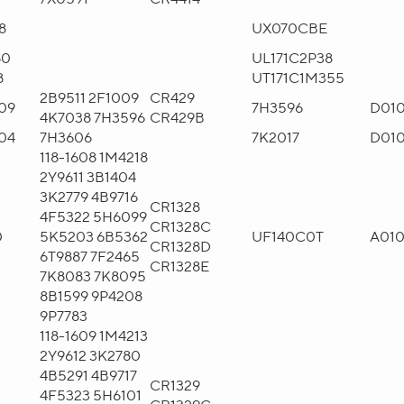
8
UX070CBE
80
UL171C2P38
8
UT171C1M355
2B9511 2F1009
CR429
09
7H3596
D01
4K7038 7H3596
CR429B
04
7H3606
7K2017
D01
118-1608 1M4218
2Y9611 3B1404
3K2779 4B9716
CR1328
4F5322 5H6099
CR1328C
0
5K5203 6B5362
UF140C0T
A01
CR1328D
6T9887 7F2465
CR1328E
7K8083 7K8095
8B1599 9P4208
9P7783
118-1609 1M4213
2Y9612 3K2780
4B5291 4B9717
CR1329
4F5323 5H6101