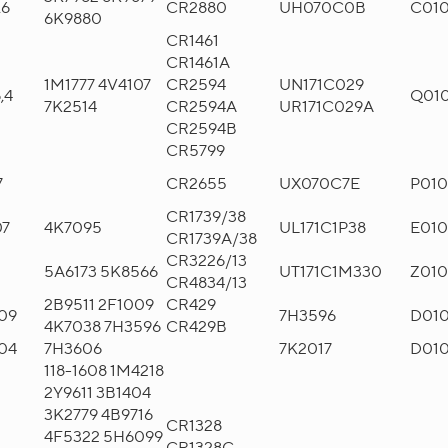
,6
CR2880
UH070C0B
C01
6K9880
CR1461
CR1461A
1M1777 4V4107
CR2594
UN171C029
,4
Q01
7K2514
CR2594A
UR171C029A
CR2594B
CR5799
7
CR2655
UX070C7E
P01
CR1739/38
07
4K7095
UL171C1P38
E01
CR1739A/38
CR3226/13
5A6173 5K8566
UT171C1M330
Z01
CR4834/13
2B9511 2F1009
CR429
09
7H3596
D01
4K7038 7H3596
CR429B
04
7H3606
7K2017
D01
118-1608 1M4218
2Y9611 3B1404
3K2779 4B9716
CR1328
4F5322 5H6099
CR1328C