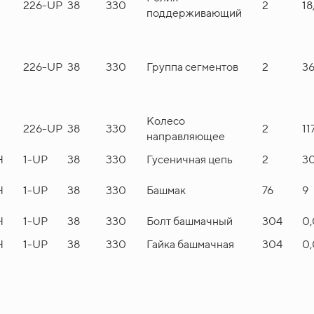
U
226-UP
38
330
2
18
поддерживающий
U
226-UP
38
330
Группа сегментов
2
36
Колесо
U
226-UP
38
330
2
11
направляющее
H
1-UP
38
330
Гусеничная цепь
2
3
H
1-UP
38
330
Башмак
76
9
H
1-UP
38
330
Болт башмачный
304
0,
H
1-UP
38
330
Гайка башмачная
304
0,