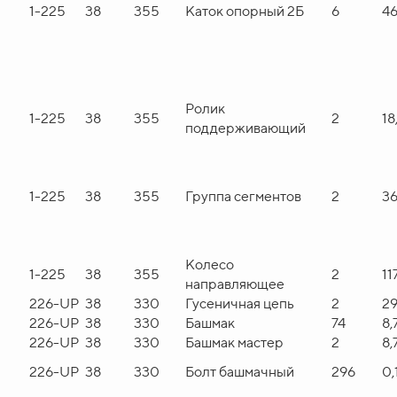
U
1-225
38
355
Каток опорный 2Б
6
4
Ролик
U
1-225
38
355
2
18
поддерживающий
U
1-225
38
355
Группа сегментов
2
36
Колесо
U
1-225
38
355
2
11
направляющее
U
226-UP
38
330
Гусеничная цепь
2
29
U
226-UP
38
330
Башмак
74
8,
U
226-UP
38
330
Башмак мастер
2
8,
U
226-UP
38
330
Болт башмачный
296
0,