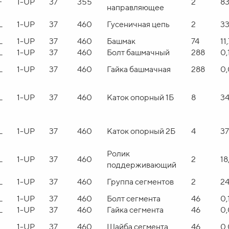
F
1-UP
37
355
2
8
направляющее
L
1-UP
37
460
Гусеничная цепь
2
33
L
1-UP
37
460
Башмак
74
11
L
1-UP
37
460
Болт башмачный
288
0,
L
1-UP
37
460
Гайка башмачная
288
0,
L
1-UP
37
460
Каток опорный 1Б
8
34
L
1-UP
37
460
Каток опорный 2Б
4
37
Ролик
L
1-UP
37
460
2
18
поддерживающий
L
1-UP
37
460
Группа сегментов
2
24
L
1-UP
37
460
Болт сегмента
46
0,
L
1-UP
37
460
Гайка сегмента
46
0,
L
1-UP
37
460
Шайба сегмента
46
0,