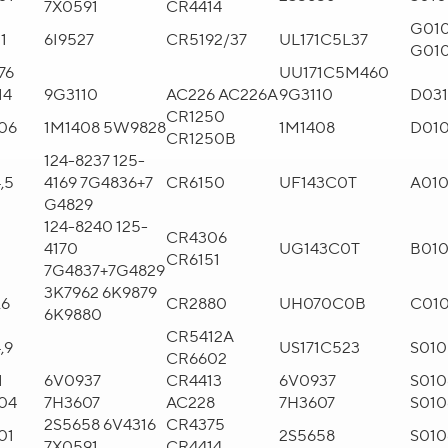
7X0591
CR4414
G01
1
6I9527
CR5192/37
UL171C5L37
G01
,76
UU171C5M460
14
9G3110
AC226 AC226A
9G3110
D03
CR1250
06
1M1408 5W9828
1M1408
D01
CR1250B
124-8237 125-
,5
4169 7G4836+7
CR6150
UF143C0T
A01
G4829
124-8240 125-
CR4306
4170
UG143C0T
B01
CR6151
7G4837+7G4829
3K7962 6K9879
,6
CR2880
UH070C0B
C01
6K9880
CR5412A
,9
US171C523
S01
CR6602
1
6V0937
CR4413
6V0937
S010
04
7H3607
AC228
7H3607
S010
2S5658 6V4316
CR4375
01
2S5658
S010
7X0591
CR4414