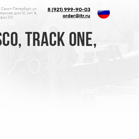
. Санкт-Петербург, ул.
8 (921) 999-90-03
ерхняя, дом 12, лит. А,
order@itr.ru
фис 312
CO, TRACK ONE,