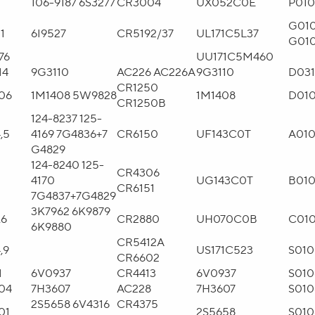
3
106-9187 6S3277
CR3004
UX052C0E
P01
G01
1
6I9527
CR5192/37
UL171C5L37
G01
,76
UU171C5M460
14
9G3110
AC226 AC226A
9G3110
D03
CR1250
06
1M1408 5W9828
1M1408
D01
CR1250B
124-8237 125-
,5
4169 7G4836+7
CR6150
UF143C0T
A01
G4829
124-8240 125-
CR4306
4170
UG143C0T
B01
CR6151
7G4837+7G4829
3K7962 6K9879
,6
CR2880
UH070C0B
C01
6K9880
CR5412A
,9
US171C523
S01
CR6602
1
6V0937
CR4413
6V0937
S010
04
7H3607
AC228
7H3607
S010
2S5658 6V4316
CR4375
01
2S5658
S010