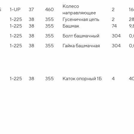
Колесо
S
1-UP
37
460
2
16
направляющее
U
1-225
38
355
Гусеничная цепь
2
2
U
1-225
38
355
Башмак
74
9,
U
1-225
38
355
Болт башмачный
304
0,
U
1-225
38
355
Гайка башмачная
304
0,
U
1-225
38
355
Каток опорный 1Б
4
4