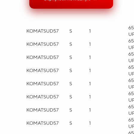
65
KOMATSU
D57
S
1
U
65
KOMATSU
D57
S
1
U
65
KOMATSU
D57
S
1
U
65
KOMATSU
D57
S
1
U
65
KOMATSU
D57
S
1
U
65
KOMATSU
D57
S
1
U
65
KOMATSU
D57
S
1
U
65
KOMATSU
D57
S
1
U
65