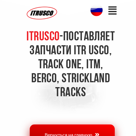
ITRUSCO
-ПОСТАВЛЯЕТ
запчасти ITR USCO,
TRACK ONE, ITM,
BERCO, Strickland
Tracks
Вернуться на главную