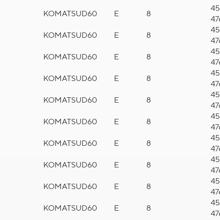
45
KOMATSU
D60
E
8
47
45
KOMATSU
D60
E
8
47
45
KOMATSU
D60
E
8
47
45
KOMATSU
D60
E
8
47
45
KOMATSU
D60
E
8
47
45
KOMATSU
D60
E
8
47
45
KOMATSU
D60
E
8
47
45
KOMATSU
D60
E
8
47
45
KOMATSU
D60
E
8
47
45
KOMATSU
D60
E
8
47