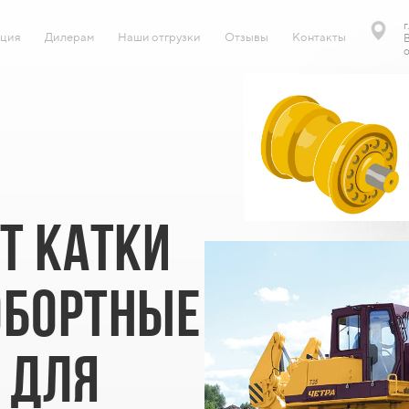
г
ция
Дилерам
Наши отгрузки
Отзывы
Контакты
В
о
Т КАТКИ
ОБОРТНЫЕ
 ДЛЯ