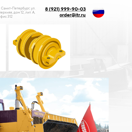
. Санкт-Петербург, ул.
8 (921) 999-90-03
ерхняя, дом 12, лит. А,
order@itr.ru
фис 312