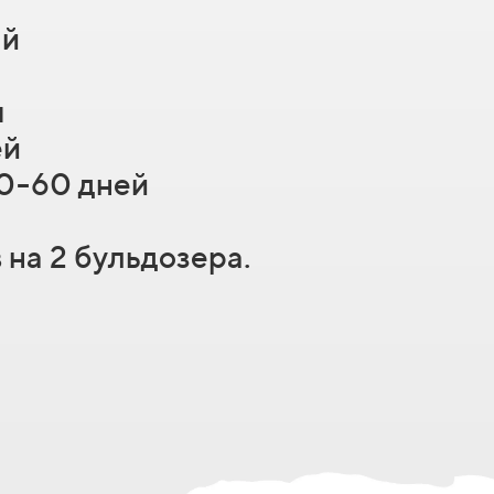
ай
я
ей
30-60 дней
на 2 бульдозера.