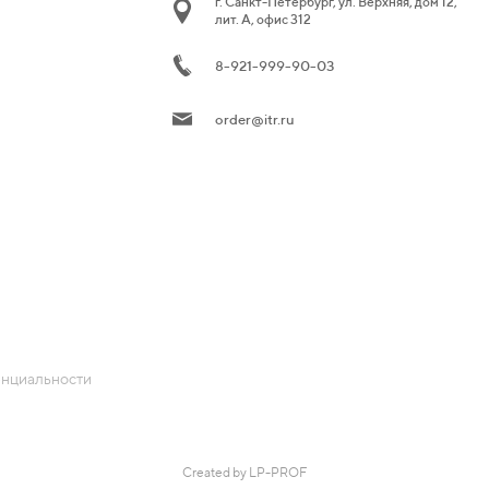
г. Санкт-Петербург, ул. Верхняя, дом 12,
лит. А, офис 312
8-921-999-90-03
order@itr.ru
енциальности
Created by LP-PROF